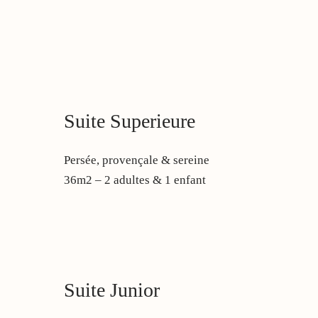
Villa
Cabanes & Suites
Nos autres destinations
Se restaurer
Se ressourcer
Événementiel
Réserver
Suite Superieure
Persée, provençale & sereine
36m2 – 2 adultes & 1 enfant
Suite Junior