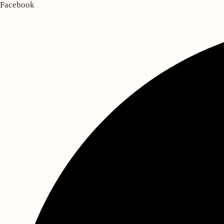
Facebook
Se restaurer
Se ressourcer
Événementiel
Réserver
Se restaurer
Se ressourcer
Événementiel
Réserver